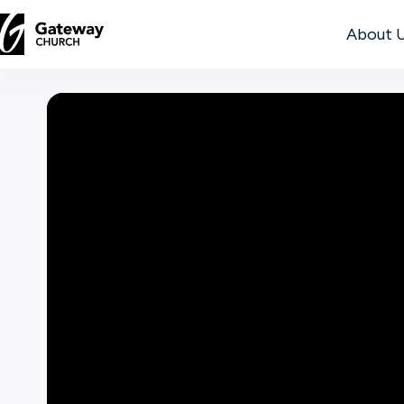
About 
DISCOVER
About
Us
Watch
Locations
Connect