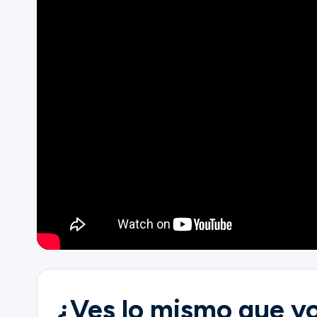
Ministries
Groups
Give
Search
English
¿Ves lo mismo que y