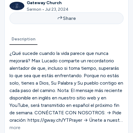
Ministries
Gateway Church
Sermon • Jul 23, 2024
Share
Groups
Description
Give
¿Qué sucede cuando la vida parece que nunca
mejorará? Max Lucado comparte un recordatorio
alentador de que, incluso si toma tiempo, superarás
lo que sea que estás enfrentando. Porque no estás
Search
solo, tienes a Dios, Su Palabra y Su pueblo contigo en
cada paso del camino. Nota: El mensaje más reciente
English
disponible en inglés en nuestro sitio web y en
YouTube, será transmitido en español el próximo fin
de semana. CONÉCTATE CON NOSOTROS: → Pide
oración: https://gway.ch/YTPrayer → Únete a nuestra
comunidad en línea: https://gway.ch/YTONLFB →
more