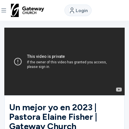
Login
DISCOVER
About
Us
Watch
Locations
Un mejor yo en 2023 |
Pastora Elaine Fisher |
Connect
Gateway Church