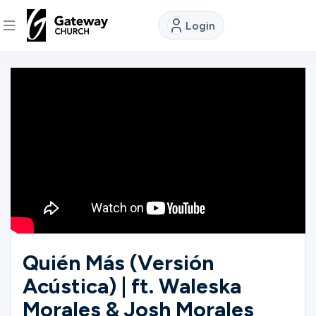
Login
DISCOVER
About
Us
Watch
Locations
Quién Más (Versión
Acústica) | ft. Waleska
Connect
Morales & Josh Morales