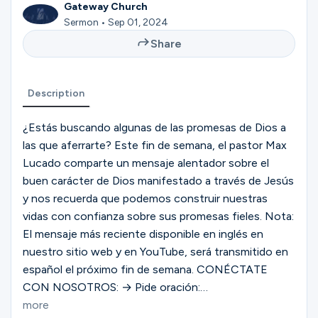
Ministries
Gateway Church
Sermon • Sep 01, 2024
Share
Groups
Description
Give
¿Estás buscando algunas de las promesas de Dios a
las que aferrarte? Este fin de semana, el pastor Max
Lucado comparte un mensaje alentador sobre el
buen carácter de Dios manifestado a través de Jesús
Search
y nos recuerda que podemos construir nuestras
vidas con confianza sobre sus promesas fieles. Nota:
English
El mensaje más reciente disponible en inglés en
nuestro sitio web y en YouTube, será transmitido en
español el próximo fin de semana. CONÉCTATE
CON NOSOTROS: → Pide oración:
https://gway.ch/YTPrayer → Únete a nuestra
more