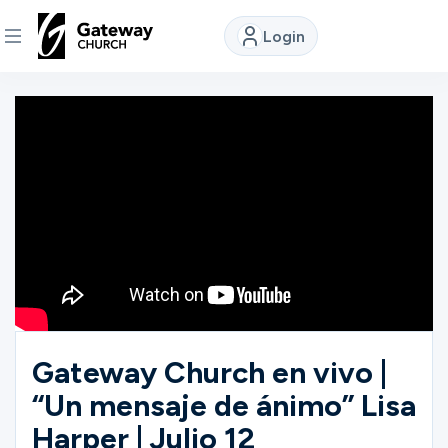
Login
DISCOVER
About
Us
Watch
Locations
Gateway Church en vivo |
“Un mensaje de ánimo” Lisa
Connect
Harper | Julio 12