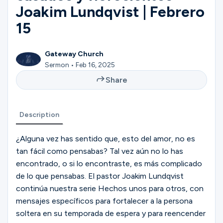
Ministries
Joakim Lundqvist | Febrero
15
Groups
Gateway Church
Sermon • Feb 16, 2025
Share
Give
Description
Search
¿Alguna vez has sentido que, esto del amor, no es
tan fácil como pensabas? Tal vez aún no lo has
English
encontrado, o si lo encontraste, es más complicado
de lo que pensabas. El pastor Joakim Lundqvist
continúa nuestra serie Hechos unos para otros, con
mensajes específicos para fortalecer a la persona
soltera en su temporada de espera y para reencender