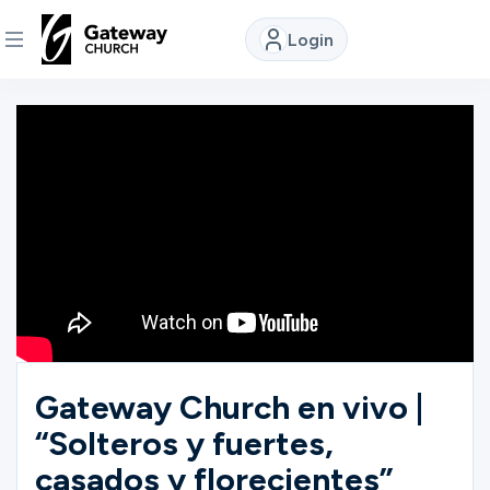
Login
DISCOVER
About
Us
Watch
Locations
Gateway Church en vivo |
“Solteros y fuertes,
Connect
casados y florecientes”