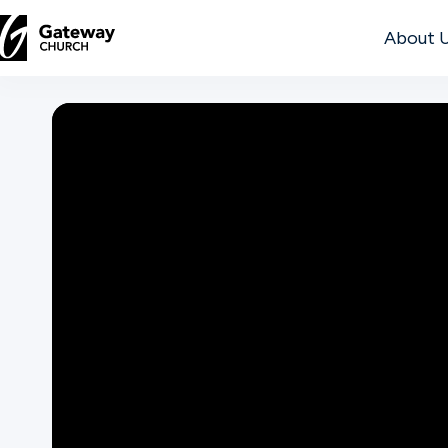
About 
DISCOVER
About
Us
Watch
Locations
Connect