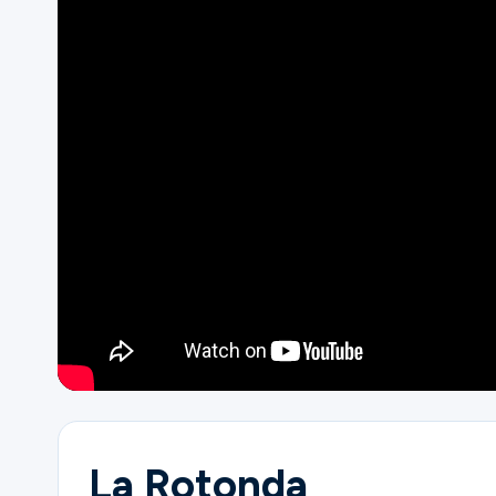
Ministries
Groups
Give
Search
English
La Rotonda