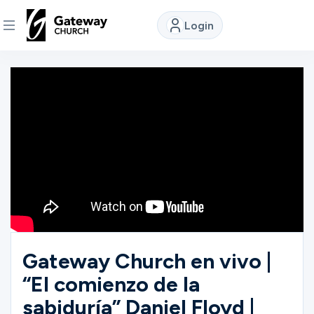
Login
DISCOVER
About
Us
Watch
Locations
Gateway Church en vivo |
“El comienzo de la
Connect
sabiduría” Daniel Floyd |