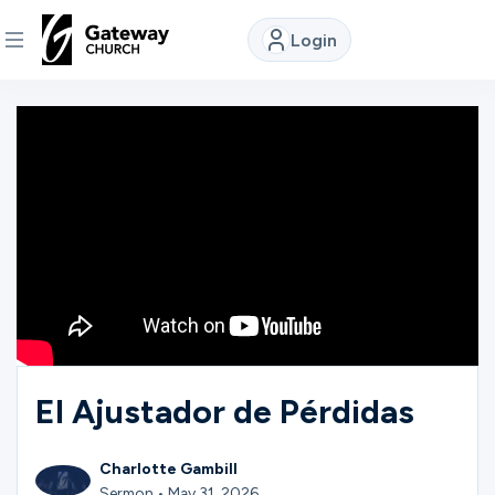
Login
DISCOVER
About
Us
Watch
Locations
El Ajustador de Pérdidas
Connect
Charlotte Gambill
Sermon • May 31, 2026