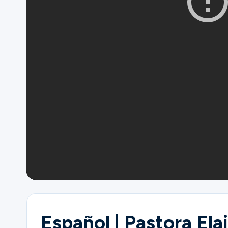
Ministries
Groups
Give
Search
English
Español | Pastora El