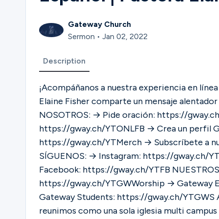
Gateway Church
Sermon • Jan 02, 2022
Description
¡Acompáñanos a nuestra experiencia en línea
Elaine Fisher comparte un mensaje alentador de la Pala
NOSOTROS: → Pide oración: https://gway.ch/
https://gway.ch/YTONLFB → Crea un perfil 
https://gway.ch/YTMerch → Subscríbete a nu
SÍGUENOS: → Instagram: https://gway.ch/Y
Facebook: https://gway.ch/YTFB NUESTROS CANALES: → Gateway Worship:
https://gway.ch/YTGWWorship → Gateway E
Gateway Students: https://gway.ch/YTGWS ACERCA DE GATEWAY CHURCH: Hoy nos
reunimos como una sola iglesia multi campus