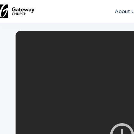
About 
DISCOVER
About
Us
Watch
Locations
Connect