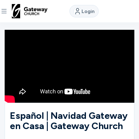
Login
DISCOVER
About
Us
Watch
Locations
Español | Navidad Gateway
en Casa | Gateway Church
Connect