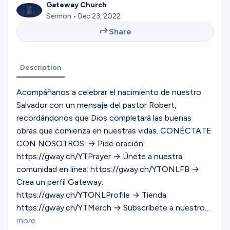
Ministries
Gateway Church
Sermon • Dec 23, 2022
Share
Groups
Description
Give
Acompáñanos a celebrar el nacimiento de nuestro
Salvador con un mensaje del pastor Robert,
recordándonos que Dios completará las buenas
obras que comienza en nuestras vidas. CONÉCTATE
Search
CON NOSOTROS: → Pide oración:
https://gway.ch/YTPrayer → Únete a nuestra
English
comunidad en línea: https://gway.ch/YTONLFB →
Crea un perfil Gateway:
https://gway.ch/YTONLProfile → Tienda:
https://gway.ch/YTMerch → Subscríbete a nuestro
canal de YouTube: https://gway.ch/YTSUB
more