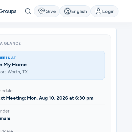
Groups
Give
English
Login
 A GLANCE
MEETS AT
In My Home
ort Worth, TX
hedule
xt Meeting: Mon, Aug 10, 2026 at 6:30 pm
nder
male
ildcare