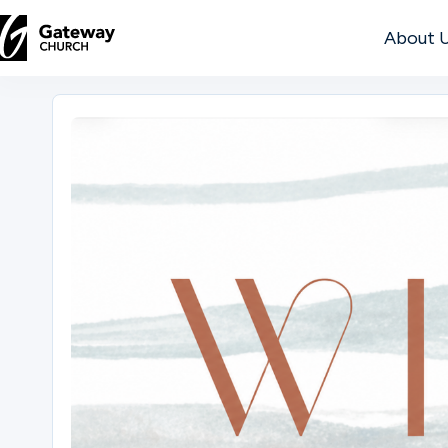
About 
DISCOVER
About
Us
Watch
Locations
Connect