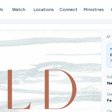
Us
Watch
Locations
Connect
Ministries
AT
F
Sc
Ne
Ge
Fe
Ch