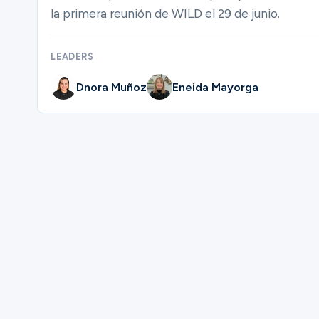
la primera reunión de WILD el 29 de junio.
LEADERS
Dnora Muñoz
Eneida Mayorga
Please complete the form below to regi
First Name