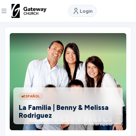
Login
DISCOVER
About
Us
Watch
ESPAÑOL
Locations
La Familia | Benny & Melissa
Rodriguez
Connect