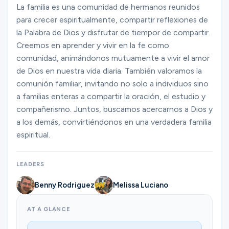
Ministries
La familia es una comunidad de hermanos reunidos
para crecer espiritualmente, compartir reflexiones de
la Palabra de Dios y disfrutar de tiempor de compartir.
Creemos en aprender y vivir en la fe como
Groups
comunidad, animándonos mutuamente a vivir el amor
de Dios en nuestra vida diaria. También valoramos la
comunión familiar, invitando no solo a individuos sino
Give
a familias enteras a compartir la oración, el estudio y
compañerismo. Juntos, buscamos acercarnos a Dios y
a los demás, convirtiéndonos en una verdadera familia
Search
espiritual.
English
LEADERS
Benny Rodriguez
Melissa Luciano
AT A GLANCE