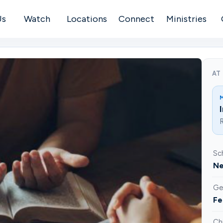
Us
Watch
Locations
Connect
Ministries
AT
Sc
Ne
Ge
Fe
Ch