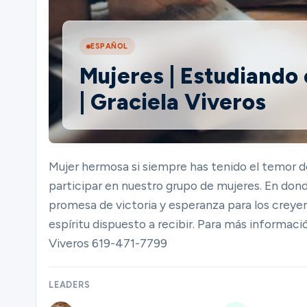
Ministries
ESPAÑOL
Mujeres | Estudiando e
| Graciela Viveros
Groups
Give
Mujer hermosa si siempre has tenido el temor de 
participar en nuestro grupo de mujeres. En dond
promesa de victoria y esperanza para los creyen
Search
espíritu dispuesto a recibir. Para más informaci
Viveros 619-471-7799
English
LEADERS