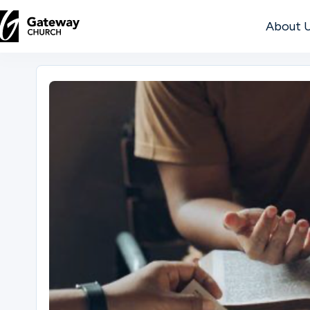
About 
DISCOVER
About
Us
Watch
Locations
Connect