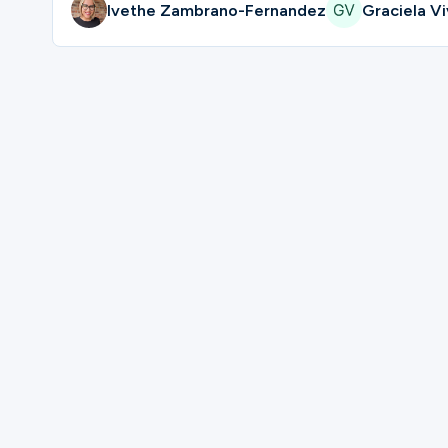
Ivethe Zambrano-Fernandez
Graciela V
Please complete the form below to regis
First Name
Last Name
Mobile Phone