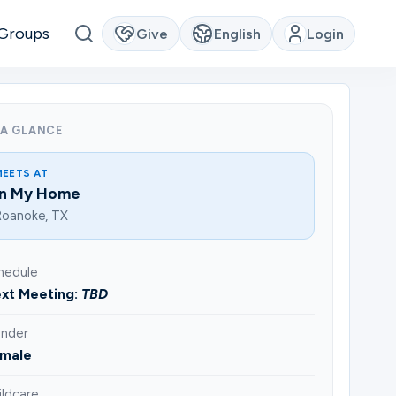
Groups
Give
English
Login
 A GLANCE
MEETS AT
In My Home
Roanoke, TX
hedule
xt Meeting:
TBD
nder
male
ildcare