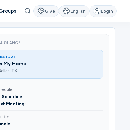
Groups
Give
English
Login
 A GLANCE
MEETS AT
In My Home
allas, TX
hedule
 Schedule
xt Meeting:
nder
male