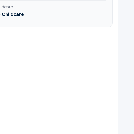
ildcare
 Childcare