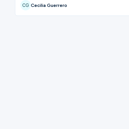
Cecilia Guerrero
Please complete the form below to regis
First Name
Last Name
Mobile Phone