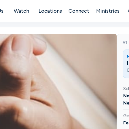
Us
Watch
Locations
Connect
Ministries
AT
D
Sc
No
Ne
Ge
Fe