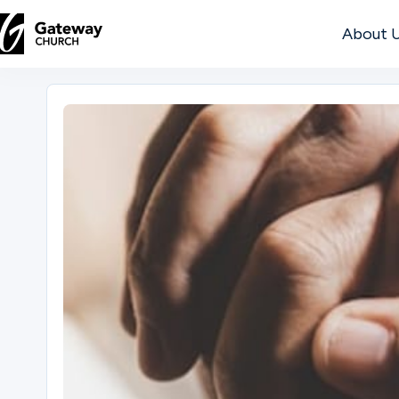
About 
DISCOVER
About
Us
Watch
Locations
Connect