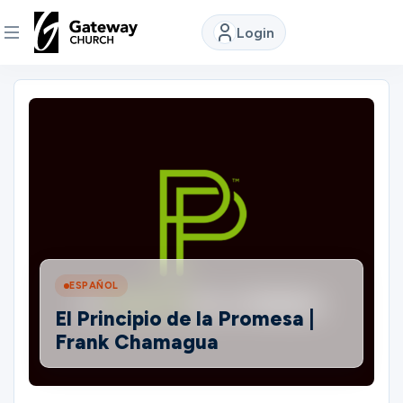
Login
DISCOVER
About
Us
Watch
ESPAÑOL
Locations
El Principio de la Promesa |
Frank Chamagua
Connect