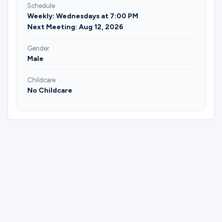
Schedule
Weekly: Wednesdays at 7:00 PM
Next Meeting: Aug 12, 2026
Gender
Male
Childcare
No Childcare
Please complete the form below to
register for El Principio de la Promesa |
Frank Chamagua.