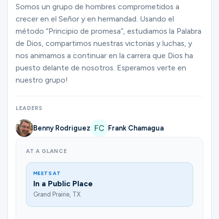
Ministries
Somos un grupo de hombres comprometidos a
crecer en el Señor y en hermandad. Usando el
método “Principio de promesa”, estudiamos la Palabra
de Dios, compartimos nuestras victorias y luchas, y
Groups
nos animamos a continuar en la carrera que Dios ha
puesto delante de nosotros. Esperamos verte en
nuestro grupo!
Give
LEADERS
Search
Benny Rodriguez
Frank Chamagua
AT A GLANCE
English
MEETS AT
In a Public Place
Grand Prairie, TX