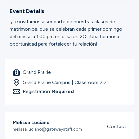
Ministries
Event Details
¡Te invitamos a ser parte de nuestras clases de
Groups
matrimonios, que se celebran cada primer domingo
del mes a la 1:00 pm en el salón 2C. ¡Una hermosa
oportunidad para fortalecer tu relación!
Give
Grand Prairie
Search
Grand Prairie Campus | Classroom 2D
Registration:
Required
English
Melissa Luciano
Contact
melissa.luciano@gatewaystaff.com